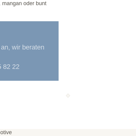
, mangan oder bunt
an, wir beraten
.
5 82 22
otive